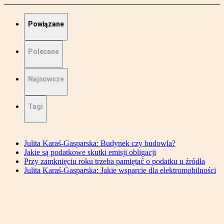
Powiązane
Polecane
Najnowsze
Tagi
Julita Karaś-Gasparska: Budynek czy budowla?
Jakie są podatkowe skutki emisji obligacji
Przy zamknięciu roku trzeba pamiętać o podatku u źródła
Julita Karaś-Gasparska: Jakie wsparcie dla elektromobilności