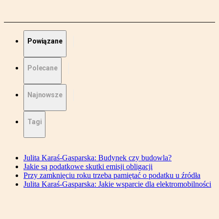
Powiązane
Polecane
Najnowsze
Tagi
Julita Karaś-Gasparska: Budynek czy budowla?
Jakie są podatkowe skutki emisji obligacji
Przy zamknięciu roku trzeba pamiętać o podatku u źródła
Julita Karaś-Gasparska: Jakie wsparcie dla elektromobilności