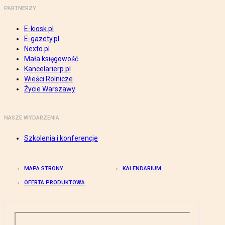
PARTNERZY
E-kiosk.pl
E-gazety.pl
Nexto.pl
Mała księgowość
Kancelarierp.pl
Wieści Rolnicze
Życie Warszawy
NASZE WYDARZENIA
Szkolenia i konferencje
MAPA STRONY
KALENDARIUM
OFERTA PRODUKTOWA