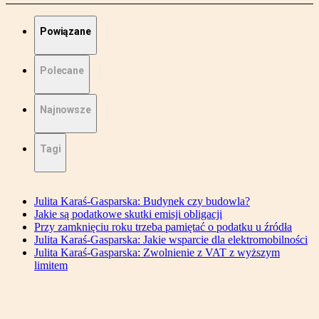
Powiązane
Polecane
Najnowsze
Tagi
Julita Karaś-Gasparska: Budynek czy budowla?
Jakie są podatkowe skutki emisji obligacji
Przy zamknięciu roku trzeba pamiętać o podatku u źródła
Julita Karaś-Gasparska: Jakie wsparcie dla elektromobilności
Julita Karaś-Gasparska: Zwolnienie z VAT z wyższym
limitem