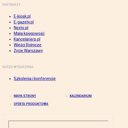
PARTNERZY
E-kiosk.pl
E-gazety.pl
Nexto.pl
Mała księgowość
Kancelarierp.pl
Wieści Rolnicze
Życie Warszawy
NASZE WYDARZENIA
Szkolenia i konferencje
MAPA STRONY
KALENDARIUM
OFERTA PRODUKTOWA