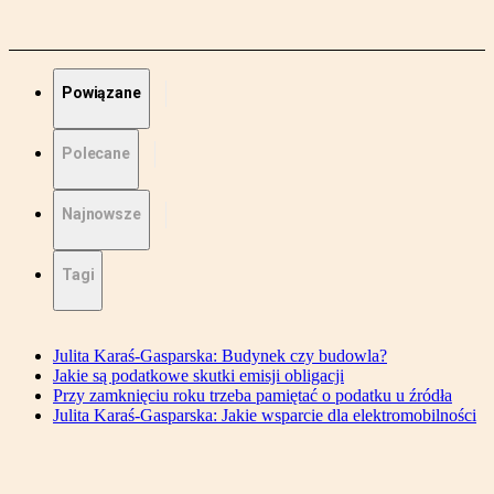
Powiązane
Polecane
Najnowsze
Tagi
Julita Karaś-Gasparska: Budynek czy budowla?
Jakie są podatkowe skutki emisji obligacji
Przy zamknięciu roku trzeba pamiętać o podatku u źródła
Julita Karaś-Gasparska: Jakie wsparcie dla elektromobilności