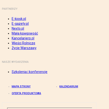
PARTNERZY
E-kiosk.pl
E-gazety.pl
Nexto.pl
Mała księgowość
Kancelarierp.pl
Wieści Rolnicze
Życie Warszawy
NASZE WYDARZENIA
Szkolenia i konferencje
MAPA STRONY
KALENDARIUM
OFERTA PRODUKTOWA