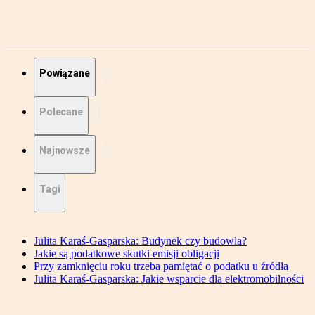
Powiązane
Polecane
Najnowsze
Tagi
Julita Karaś-Gasparska: Budynek czy budowla?
Jakie są podatkowe skutki emisji obligacji
Przy zamknięciu roku trzeba pamiętać o podatku u źródła
Julita Karaś-Gasparska: Jakie wsparcie dla elektromobilności