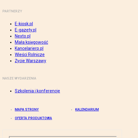
PARTNERZY
E-kiosk.pl
E-gazety.pl
Nexto.pl
Mała księgowość
Kancelarierp.pl
Wieści Rolnicze
Życie Warszawy
NASZE WYDARZENIA
Szkolenia i konferencje
MAPA STRONY
KALENDARIUM
OFERTA PRODUKTOWA