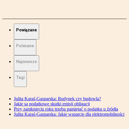
Powiązane
Polecane
Najnowsze
Tagi
Julita Karaś-Gasparska: Budynek czy budowla?
Jakie są podatkowe skutki emisji obligacji
Przy zamknięciu roku trzeba pamiętać o podatku u źródła
Julita Karaś-Gasparska: Jakie wsparcie dla elektromobilności