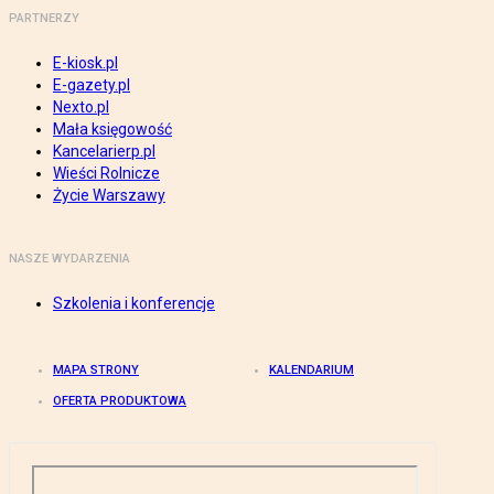
PARTNERZY
E-kiosk.pl
E-gazety.pl
Nexto.pl
Mała księgowość
Kancelarierp.pl
Wieści Rolnicze
Życie Warszawy
NASZE WYDARZENIA
Szkolenia i konferencje
MAPA STRONY
KALENDARIUM
OFERTA PRODUKTOWA