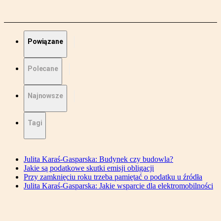
Powiązane
Polecane
Najnowsze
Tagi
Julita Karaś-Gasparska: Budynek czy budowla?
Jakie są podatkowe skutki emisji obligacji
Przy zamknięciu roku trzeba pamiętać o podatku u źródła
Julita Karaś-Gasparska: Jakie wsparcie dla elektromobilności