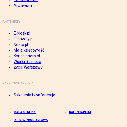
Archiwum
PARTNERZY
E-kiosk.pl
E-gazety.pl
Nexto.pl
Mała księgowość
Kancelarierp.pl
Wieści Rolnicze
Życie Warszawy
NASZE WYDARZENIA
Szkolenia i konferencje
MAPA STRONY
KALENDARIUM
OFERTA PRODUKTOWA