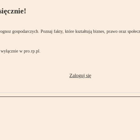
ięcznie!
rognoz gospodarczych. Poznaj fakty, które kształtują biznes, prawo oraz społec
wyłącznie w pro.rp.pl.
Zaloguj się