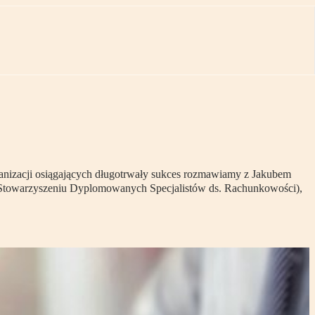
rganizacji osiągających długotrwały sukces rozmawiamy z Jakubem
m Stowarzyszeniu Dyplomowanych Specjalistów ds. Rachunkowości),