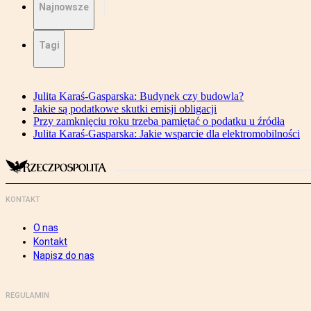
Najnowsze
Tagi
Julita Karaś-Gasparska: Budynek czy budowla?
Jakie są podatkowe skutki emisji obligacji
Przy zamknięciu roku trzeba pamiętać o podatku u źródła
Julita Karaś-Gasparska: Jakie wsparcie dla elektromobilności
KONTAKT
O nas
Kontakt
Napisz do nas
REGULAMIN