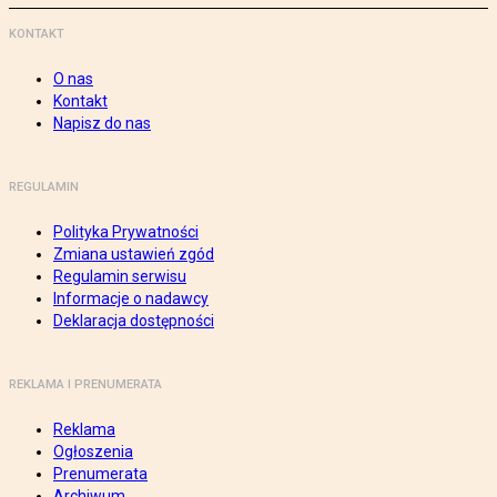
KONTAKT
O nas
Kontakt
Napisz do nas
REGULAMIN
Polityka Prywatności
Zmiana ustawień zgód
Regulamin serwisu
Informacje o nadawcy
Deklaracja dostępności
REKLAMA I PRENUMERATA
Reklama
Ogłoszenia
Prenumerata
Archiwum