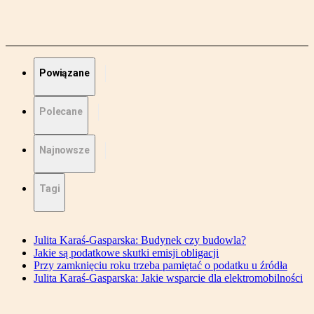
Powiązane
Polecane
Najnowsze
Tagi
Julita Karaś-Gasparska: Budynek czy budowla?
Jakie są podatkowe skutki emisji obligacji
Przy zamknięciu roku trzeba pamiętać o podatku u źródła
Julita Karaś-Gasparska: Jakie wsparcie dla elektromobilności