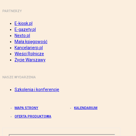
PARTNERZY
E-kiosk.pl
E-gazety.pl
Nexto.pl
Mała księgowość
Kancelarierp.pl
Wieści Rolnicze
Życie Warszawy
NASZE WYDARZENIA
Szkolenia i konferencje
MAPA STRONY
KALENDARIUM
OFERTA PRODUKTOWA