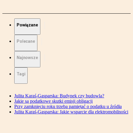
Powiązane
Polecane
Najnowsze
Tagi
Julita Karaś-Gasparska: Budynek czy budowla?
Jakie są podatkowe skutki emisji obligacji
Przy zamknięciu roku trzeba pamiętać o podatku u źródła
Julita Karaś-Gasparska: Jakie wsparcie dla elektromobilności