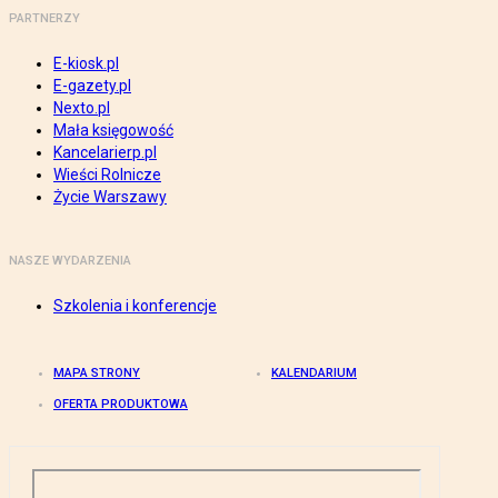
PARTNERZY
E-kiosk.pl
E-gazety.pl
Nexto.pl
Mała księgowość
Kancelarierp.pl
Wieści Rolnicze
Życie Warszawy
NASZE WYDARZENIA
Szkolenia i konferencje
MAPA STRONY
KALENDARIUM
OFERTA PRODUKTOWA