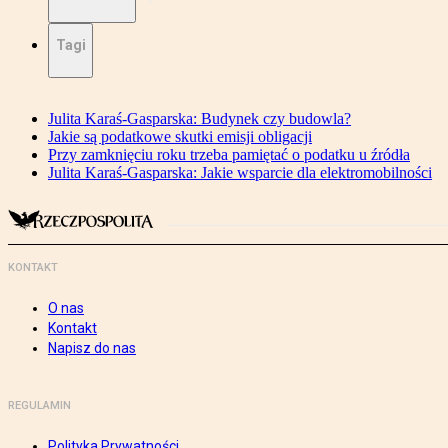
Tagi
Julita Karaś-Gasparska: Budynek czy budowla?
Jakie są podatkowe skutki emisji obligacji
Przy zamknięciu roku trzeba pamiętać o podatku u źródła
Julita Karaś-Gasparska: Jakie wsparcie dla elektromobilności
KONTAKT
O nas
Kontakt
Napisz do nas
REGULAMIN
Polityka Prywatności