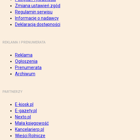
Zmiana ustawień zgód
Regulamin serwisu
Informacje o nadawcy
Deklaracja dostępności
REKLAMA I PRENUMERATA
Reklama
Ogłoszenia
Prenumerata
Archiwum
PARTNERZY
E-kiosk.pl
E-gazety.pl
Nexto.pl
Mała księgowość
Kancelarierp.pl
Wieści Rolnicze