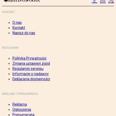
KONTAKT
O nas
Kontakt
Napisz do nas
REGULAMIN
Polityka Prywatności
Zmiana ustawień zgód
Regulamin serwisu
Informacje o nadawcy
Deklaracja dostępności
REKLAMA I PRENUMERATA
Reklama
Ogłoszenia
Prenumerata