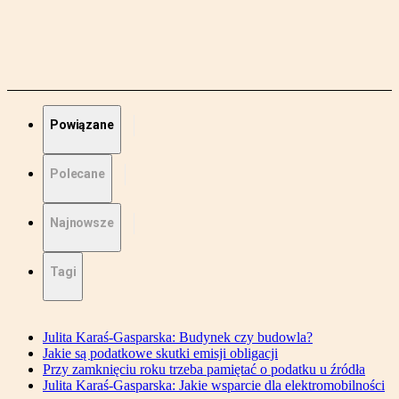
Powiązane
Polecane
Najnowsze
Tagi
Julita Karaś-Gasparska: Budynek czy budowla?
Jakie są podatkowe skutki emisji obligacji
Przy zamknięciu roku trzeba pamiętać o podatku u źródła
Julita Karaś-Gasparska: Jakie wsparcie dla elektromobilności