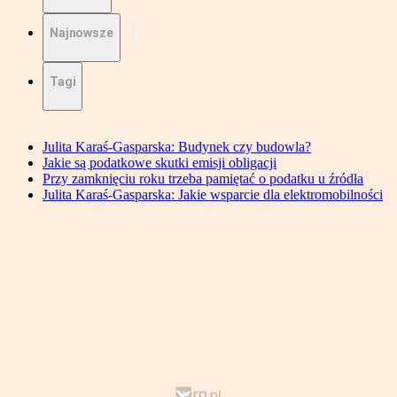
Najnowsze
Tagi
Julita Karaś-Gasparska: Budynek czy budowla?
Jakie są podatkowe skutki emisji obligacji
Przy zamknięciu roku trzeba pamiętać o podatku u źródła
Julita Karaś-Gasparska: Jakie wsparcie dla elektromobilności