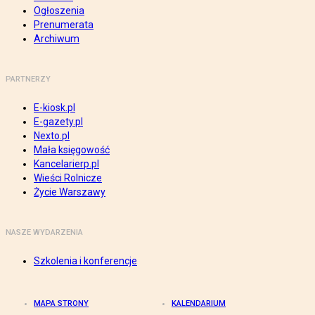
Ogłoszenia
Prenumerata
Archiwum
PARTNERZY
E-kiosk.pl
E-gazety.pl
Nexto.pl
Mała księgowość
Kancelarierp.pl
Wieści Rolnicze
Życie Warszawy
NASZE WYDARZENIA
Szkolenia i konferencje
MAPA STRONY
KALENDARIUM