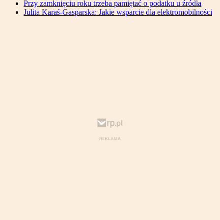
Przy zamknięciu roku trzeba pamiętać o podatku u źródła
Julita Karaś-Gasparska: Jakie wsparcie dla elektromobilności