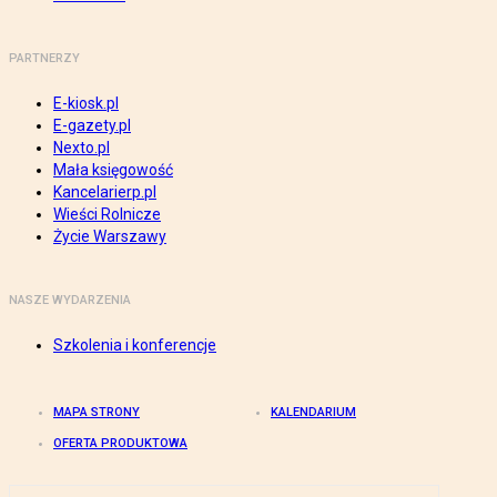
PARTNERZY
E-kiosk.pl
E-gazety.pl
Nexto.pl
Mała księgowość
Kancelarierp.pl
Wieści Rolnicze
Życie Warszawy
NASZE WYDARZENIA
Szkolenia i konferencje
MAPA STRONY
KALENDARIUM
OFERTA PRODUKTOWA