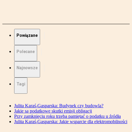
Powiązane
Polecane
Najnowsze
Tagi
Julita Karaś-Gasparska: Budynek czy budowla?
Jakie są podatkowe skutki emisji obligacji
Przy zamknięciu roku trzeba pamiętać o podatku u źródła
Julita Karaś-Gasparska: Jakie wsparcie dla elektromobilności