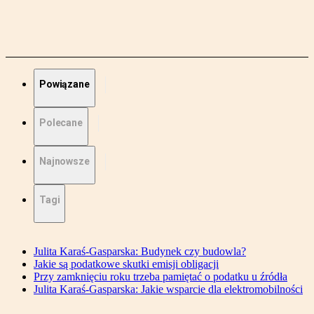
Powiązane
Polecane
Najnowsze
Tagi
Julita Karaś-Gasparska: Budynek czy budowla?
Jakie są podatkowe skutki emisji obligacji
Przy zamknięciu roku trzeba pamiętać o podatku u źródła
Julita Karaś-Gasparska: Jakie wsparcie dla elektromobilności