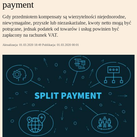
payment
Gdy przedmiotem kompensaty są wierzytelności niejednorodne,
niewymagalne, przyszłe lub niezaskarżalne, kwoty netto mogą być
potrącane, jednak podatek od towarów i usług powinien być
zapłacony na rachunek VAT.
Aktualizacja:
01.03.2020 18:49
Publikacja:
01.03.2020 00:01