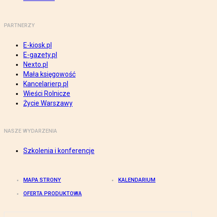
PARTNERZY
E-kiosk.pl
E-gazety.pl
Nexto.pl
Mała księgowość
Kancelarierp.pl
Wieści Rolnicze
Życie Warszawy
NASZE WYDARZENIA
Szkolenia i konferencje
MAPA STRONY
KALENDARIUM
OFERTA PRODUKTOWA