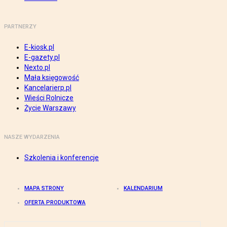
PARTNERZY
E-kiosk.pl
E-gazety.pl
Nexto.pl
Mała księgowość
Kancelarierp.pl
Wieści Rolnicze
Życie Warszawy
NASZE WYDARZENIA
Szkolenia i konferencje
MAPA STRONY
KALENDARIUM
OFERTA PRODUKTOWA