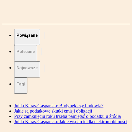
Powiązane
Polecane
Najnowsze
Tagi
Julita Karaś-Gasparska: Budynek czy budowla?
Jakie są podatkowe skutki emisji obligacji
Przy zamknięciu roku trzeba pamiętać o podatku u źródła
Julita Karaś-Gasparska: Jakie wsparcie dla elektromobilności