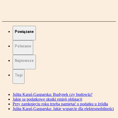
Powiązane
Polecane
Najnowsze
Tagi
Julita Karaś-Gasparska: Budynek czy budowla?
Jakie są podatkowe skutki emisji obligacji
Przy zamknięciu roku trzeba pamiętać o podatku u źródła
Julita Karaś-Gasparska: Jakie wsparcie dla elektromobilności