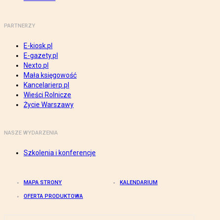
PARTNERZY
E-kiosk.pl
E-gazety.pl
Nexto.pl
Mała księgowość
Kancelarierp.pl
Wieści Rolnicze
Życie Warszawy
NASZE WYDARZENIA
Szkolenia i konferencje
MAPA STRONY
KALENDARIUM
OFERTA PRODUKTOWA