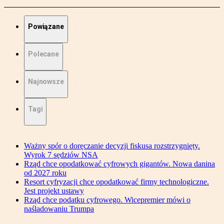
Powiązane
Polecane
Najnowsze
Tagi
Ważny spór o doręczanie decyzji fiskusa rozstrzygnięty.
Wyrok 7 sędziów NSA
Rząd chce opodatkować cyfrowych gigantów. Nowa danina
od 2027 roku
Resort cyfryzacji chce opodatkować firmy technologiczne.
Jest projekt ustawy
Rząd chce podatku cyfrowego. Wicepremier mówi o
naśladowaniu Trumpa