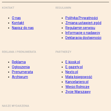
KONTAKT
REGULAMIN
O nas
Polityka Prywatności
Kontakt
Zmiana ustawień zgód
Napisz do nas
Regulamin serwisu
Informacje o nadawcy
Deklaracja dostępności
REKLAMA I PRENUMERATA
PARTNERZY
Reklama
E-kiosk.pl
Ogłoszenia
E-gazety.pl
Prenumerata
Nexto.pl
Archiwum
Mała księgowość
Kancelarierp.pl
Wieści Rolnicze
Życie Warszawy
NASZE WYDARZENIA