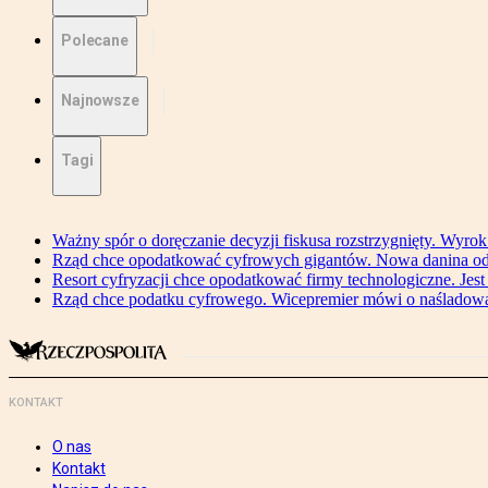
Polecane
Najnowsze
Tagi
Ważny spór o doręczanie decyzji fiskusa rozstrzygnięty. Wyr
Rząd chce opodatkować cyfrowych gigantów. Nowa danina od
Resort cyfryzacji chce opodatkować firmy technologiczne. Jest
Rząd chce podatku cyfrowego. Wicepremier mówi o naśladow
KONTAKT
O nas
Kontakt