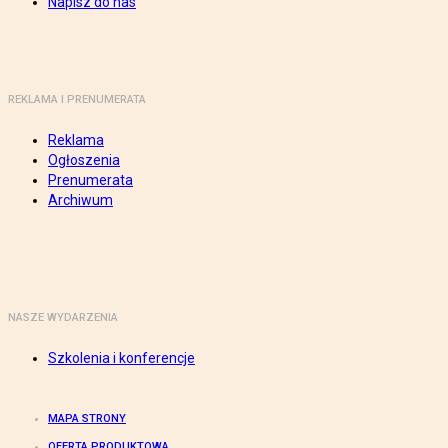
Napisz do nas
REKLAMA I PRENUMERATA
Reklama
Ogłoszenia
Prenumerata
Archiwum
NASZE WYDARZENIA
Szkolenia i konferencje
MAPA STRONY
OFERTA PRODUKTOWA