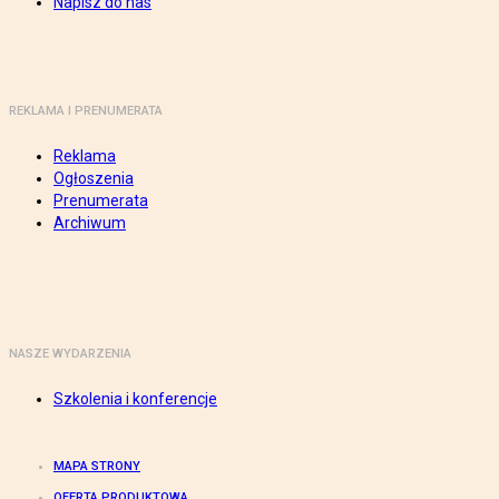
Napisz do nas
REKLAMA I PRENUMERATA
Reklama
Ogłoszenia
Prenumerata
Archiwum
NASZE WYDARZENIA
Szkolenia i konferencje
MAPA STRONY
OFERTA PRODUKTOWA