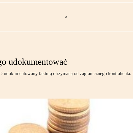
k go udokumentować
e być udokumentowany fakturą otrzymaną od zagranicznego kontrahent