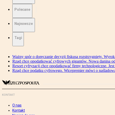
Polecane
Najnowsze
Tagi
Ważny spór o doręczanie decyzji fiskusa rozstrzygnięty. Wyr
Rząd chce opodatkować cyfrowych gigantów. Nowa danina od
Resort cyfryzacji chce opodatkować firmy technologiczne. Jest
Rząd chce podatku cyfrowego. Wicepremier mówi o naśladow
KONTAKT
O nas
Kontakt