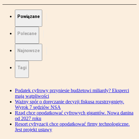
Powiązane
Polecane
Najnowsze
Tagi
Podatek cyfrowy przyniesie budżetowi miliardy? Eksperci
mają wątpliwości
Ważny spór o doręczanie decyzji fiskusa rozstrzygnięty.
Wyrok 7 sędziów NSA
Rząd chce opodatkować cyfrowych gigantów. Nowa danina
od 2027 roku
Resort cyfryzacji chce opodatkować firmy technologiczne.
Jest projekt ustawy