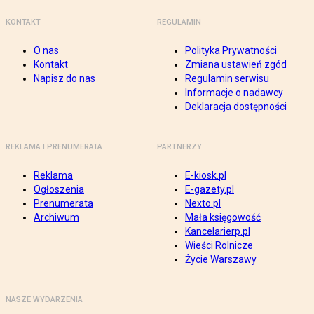
KONTAKT
REGULAMIN
O nas
Polityka Prywatności
Kontakt
Zmiana ustawień zgód
Napisz do nas
Regulamin serwisu
Informacje o nadawcy
Deklaracja dostępności
REKLAMA I PRENUMERATA
PARTNERZY
Reklama
E-kiosk.pl
Ogłoszenia
E-gazety.pl
Prenumerata
Nexto.pl
Archiwum
Mała księgowość
Kancelarierp.pl
Wieści Rolnicze
Życie Warszawy
NASZE WYDARZENIA