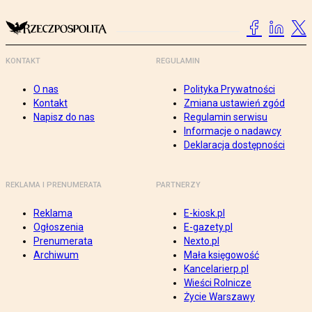
KONTAKT
REGULAMIN
O nas
Polityka Prywatności
Kontakt
Zmiana ustawień zgód
Napisz do nas
Regulamin serwisu
Informacje o nadawcy
Deklaracja dostępności
REKLAMA I PRENUMERATA
PARTNERZY
Reklama
E-kiosk.pl
Ogłoszenia
E-gazety.pl
Prenumerata
Nexto.pl
Archiwum
Mała księgowość
Kancelarierp.pl
Wieści Rolnicze
Życie Warszawy