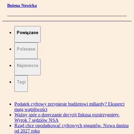
Bożena Nowicka
Powiązane
Polecane
Najnowsze
Tagi
Podatek cyfrowy przyniesie budżetowi miliardy? Eksperci
mają wątpliwości
Ważny spór o doręczanie decyzji fiskusa rozstrzygnięty.
Wyrok 7 sędziów NSA
Rząd chce opodatkować cyfrowych gigantów. Nowa danina
od 2027 roku