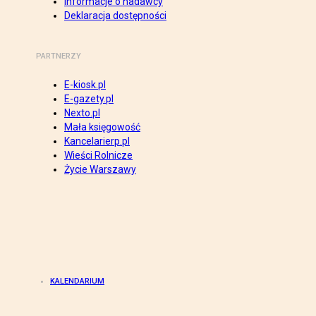
Informacje o nadawcy
Deklaracja dostępności
PARTNERZY
E-kiosk.pl
E-gazety.pl
Nexto.pl
Mała księgowość
Kancelarierp.pl
Wieści Rolnicze
Życie Warszawy
KALENDARIUM