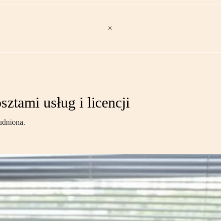
ztami usług i licencji
udniona.