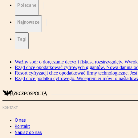
Polecane
Najnowsze
Tagi
Ważny spór o doręczanie decyzji fiskusa rozstrzygnięty. Wyr
Rząd chce opodatkować cyfrowych gigantów. Nowa danina od
Resort cyfryzacji chce opodatkować firmy technologiczne. Jest
Rząd chce podatku cyfrowego. Wicepremier mówi o naśladow
KONTAKT
O nas
Kontakt
Napisz do nas