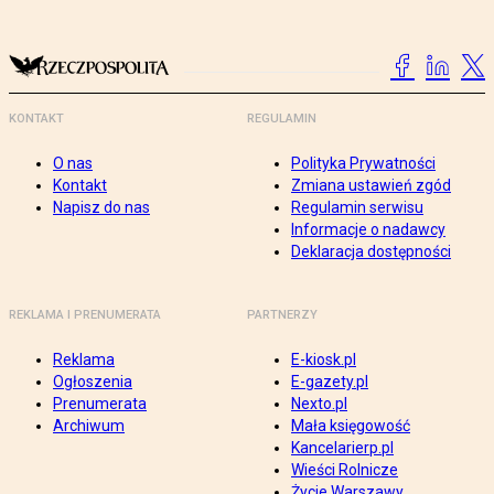
KONTAKT
REGULAMIN
O nas
Polityka Prywatności
Kontakt
Zmiana ustawień zgód
Napisz do nas
Regulamin serwisu
Informacje o nadawcy
Deklaracja dostępności
REKLAMA I PRENUMERATA
PARTNERZY
Reklama
E-kiosk.pl
Ogłoszenia
E-gazety.pl
Prenumerata
Nexto.pl
Archiwum
Mała księgowość
Kancelarierp.pl
Wieści Rolnicze
Życie Warszawy