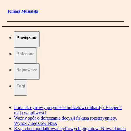
Tomasz Musialski
Powiązane
Polecane
Najnowsze
Tagi
Podatek cyfrowy przyniesie budżetowi miliardy? Eksperci
mają wątpliwości
Ważny spór o doręczanie decyzji fiskusa rozstrzygnięty.
Wyrok 7 sędziów NSA
Rząd chce opodatkować cyfrowych gigantów. Nowa danina