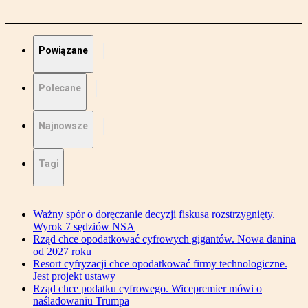
Powiązane
Polecane
Najnowsze
Tagi
Ważny spór o doręczanie decyzji fiskusa rozstrzygnięty.
Wyrok 7 sędziów NSA
Rząd chce opodatkować cyfrowych gigantów. Nowa danina
od 2027 roku
Resort cyfryzacji chce opodatkować firmy technologiczne.
Jest projekt ustawy
Rząd chce podatku cyfrowego. Wicepremier mówi o
naśladowaniu Trumpa