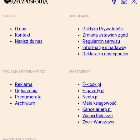
KONTAKT
REGULAMIN
O nas
Polityka Prywatności
Kontakt
Zmiana ustawień zgód
Napisz do nas
Regulamin serwisu
Informacje o nadawcy
Deklaracja dostępności
REKLAMA I PRENUMERATA
PARTNERZY
Reklama
E-kiosk.pl
Ogłoszenia
E-gazety.pl
Prenumerata
Nexto.pl
Archiwum
Mała księgowość
Kancelarierp.pl
Wieści Rolnicze
Życie Warszawy
NASZE WYDARZENIA