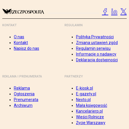
KONTAKT
REGULAMIN
O nas
Polityka Prywatności
Kontakt
Zmiana ustawień zgód
Napisz do nas
Regulamin serwisu
Informacje o nadawcy
Deklaracja dostępności
REKLAMA I PRENUMERATA
PARTNERZY
Reklama
E-kiosk.pl
Ogłoszenia
E-gazety.pl
Prenumerata
Nexto.pl
Archiwum
Mała księgowość
Kancelarierp.pl
Wieści Rolnicze
Życie Warszawy