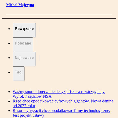
Michał Majczyna
Powiązane
Polecane
Najnowsze
Tagi
Ważny spór o doręczanie decyzji fiskusa rozstrzygnięty.
Wyrok 7 sędziów NSA
Rząd chce opodatkować cyfrowych gigantów. Nowa danina
od 2027 roku
Resort cyfryzacji chce opodatkować firmy technologiczne.
Jest projekt ustawy