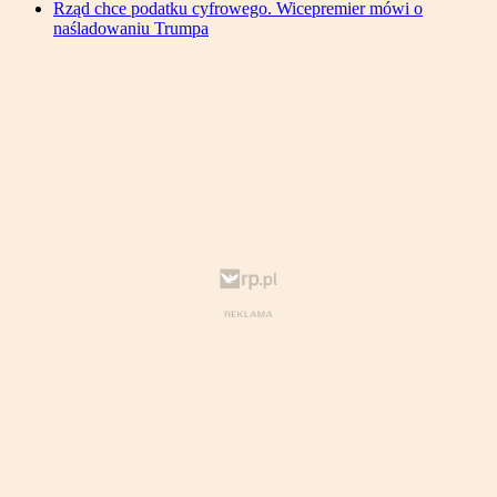
Rząd chce podatku cyfrowego. Wicepremier mówi o
naśladowaniu Trumpa