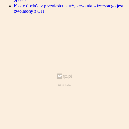
200%!
Kiedy dochód z przeniesienia użytkowania wieczystego jest
zwolniony z CIT