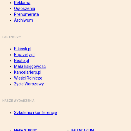
Reklama
Ogłoszenia
Prenumerata
Archiwum
PARTNERZY
E-kiosk.pl
E-gazety.pl
Nexto.pl
Mała księgowość
Kancelarierp.pl
Wieści Rolnicze
Życie Warszawy
NASZE WYDARZENIA
Szkolenia i konferencje
MAPA STRONY
KALENDARIUM