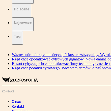
Polecane
Najnowsze
Tagi
Ważny spór o doręczanie decyzji fiskusa rozstrzygnięty. Wyr
Rząd chce opodatkować cyfrowych gigantów. Nowa danina od
Resort cyfryzacji chce opodatkować firmy technologiczne. Jest
Rząd chce podatku cyfrowego. Wicepremier mówi o naśladow
KONTAKT
O nas
Kontakt