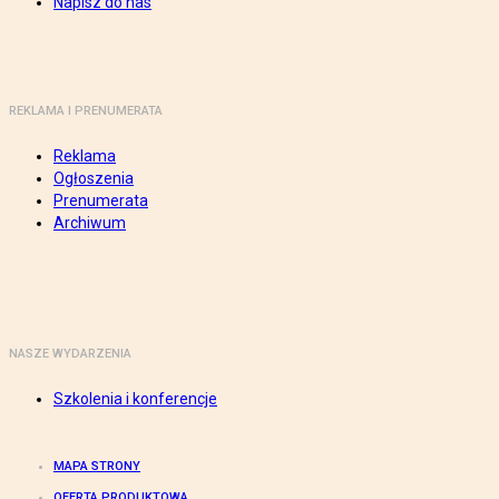
Napisz do nas
REKLAMA I PRENUMERATA
Reklama
Ogłoszenia
Prenumerata
Archiwum
NASZE WYDARZENIA
Szkolenia i konferencje
MAPA STRONY
OFERTA PRODUKTOWA