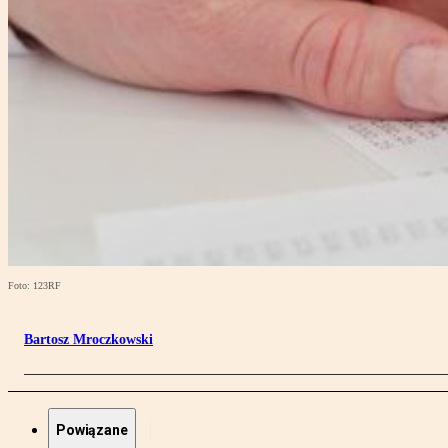
Foto: 123RF
Bartosz Mroczkowski
Powiązane