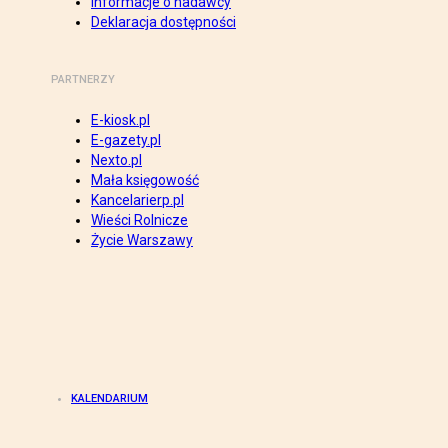
Informacje o nadawcy
Deklaracja dostępności
PARTNERZY
E-kiosk.pl
E-gazety.pl
Nexto.pl
Mała księgowość
Kancelarierp.pl
Wieści Rolnicze
Życie Warszawy
KALENDARIUM