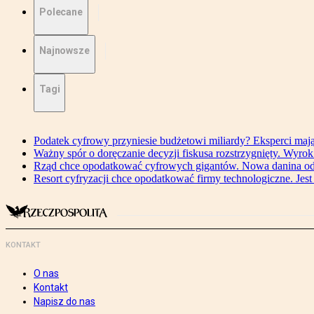
Polecane
Najnowsze
Tagi
Podatek cyfrowy przyniesie budżetowi miliardy? Eksperci maj
Ważny spór o doręczanie decyzji fiskusa rozstrzygnięty. Wyr
Rząd chce opodatkować cyfrowych gigantów. Nowa danina od
Resort cyfryzacji chce opodatkować firmy technologiczne. Jest
KONTAKT
O nas
Kontakt
Napisz do nas