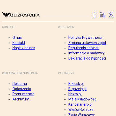
KONTAKT
REGULAMIN
O nas
Polityka Prywatności
Kontakt
Zmiana ustawień zgód
Napisz do nas
Regulamin serwisu
Informacje o nadawcy
Deklaracja dostępności
REKLAMA I PRENUMERATA
PARTNERZY
Reklama
E-kiosk.pl
Ogłoszenia
E-gazety.pl
Prenumerata
Nexto.pl
Archiwum
Mała księgowość
Kancelarierp.pl
Wieści Rolnicze
Życie Warszawy