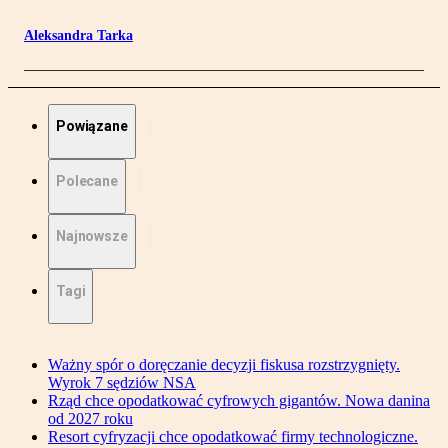
Aleksandra Tarka
Powiązane
Polecane
Najnowsze
Tagi
Ważny spór o doręczanie decyzji fiskusa rozstrzygnięty.
Wyrok 7 sędziów NSA
Rząd chce opodatkować cyfrowych gigantów. Nowa danina
od 2027 roku
Resort cyfryzacji chce opodatkować firmy technologiczne.