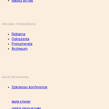
Napisz do nas
REKLAMA I PRENUMERATA
Reklama
Ogłoszenia
Prenumerata
Archiwum
NASZE WYDARZENIA
Szkolenia i konferencje
MAPA STRONY
OFERTA PRODUKTOWA