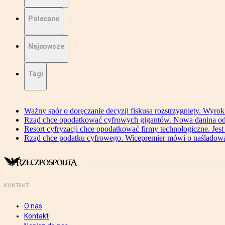
Polecane
Najnowsze
Tagi
Ważny spór o doręczanie decyzji fiskusa rozstrzygnięty. Wyr
Rząd chce opodatkować cyfrowych gigantów. Nowa danina od
Resort cyfryzacji chce opodatkować firmy technologiczne. Jest
Rząd chce podatku cyfrowego. Wicepremier mówi o naśladow
KONTAKT
O nas
Kontakt