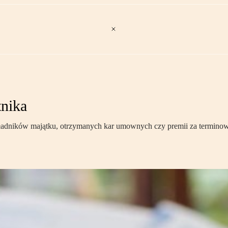
tnika
kładników majątku, otrzymanych kar umownych czy premii za terminow