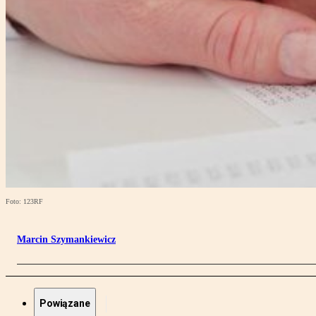
Foto: 123RF
Marcin Szymankiewicz
Powiązane