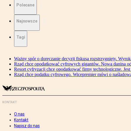
Polecane
Najnowsze
Tagi
Ważny spór o doręczanie decyzji fiskusa rozstrzygnięty. Wyr
Rząd chce opodatkować cyfrowych gigantów. Nowa danina od
Resort cyfryzacji chce opodatkować firmy technologiczne. Jest
Rząd chce podatku cyfrowego. Wicepremier mówi o naśladow
KONTAKT
O nas
Kontakt
Napisz do nas