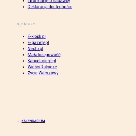
Informacje o nadawcy
Deklaracja dostępności
PARTNERZY
E-kiosk.pl
E-gazety.pl
Nexto.pl
Mała księgowość
Kancelarierp.pl
Wieści Rolnicze
Życie Warszawy
KALENDARIUM