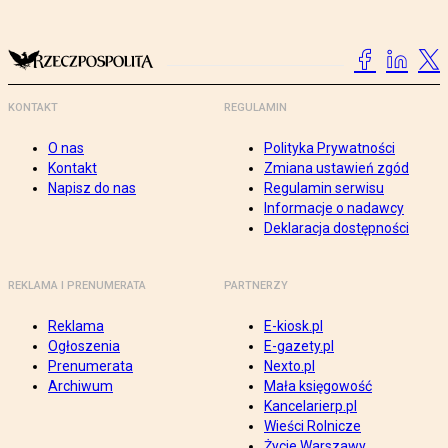
KONTAKT
REGULAMIN
O nas
Polityka Prywatności
Kontakt
Zmiana ustawień zgód
Napisz do nas
Regulamin serwisu
Informacje o nadawcy
Deklaracja dostępności
REKLAMA I PRENUMERATA
PARTNERZY
Reklama
E-kiosk.pl
Ogłoszenia
E-gazety.pl
Prenumerata
Nexto.pl
Archiwum
Mała księgowość
Kancelarierp.pl
Wieści Rolnicze
Życie Warszawy