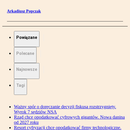
Arkadiusz Popczak
Powiązane
Polecane
Najnowsze
Tagi
Ważny spór o doręczanie decyzji fiskusa rozstrzygnięty.
Wyrok 7 sędziów NSA
Rząd chce opodatkować cyfrowych gigantów. Nowa danina
od 2027 roku
Resort cyfryzacji chce opodatkować firmy technologiczne.