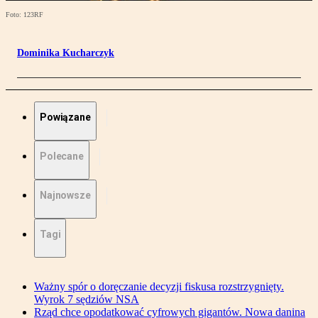
Foto: 123RF
Dominika Kucharczyk
Powiązane
Polecane
Najnowsze
Tagi
Ważny spór o doręczanie decyzji fiskusa rozstrzygnięty.
Wyrok 7 sędziów NSA
Rząd chce opodatkować cyfrowych gigantów. Nowa danina