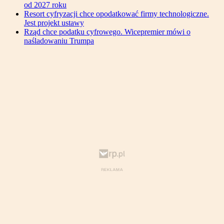
od 2027 roku
Resort cyfryzacji chce opodatkować firmy technologiczne.
Jest projekt ustawy
Rząd chce podatku cyfrowego. Wicepremier mówi o
naśladowaniu Trumpa