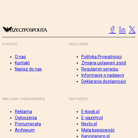
KONTAKT
REGULAMIN
O nas
Polityka Prywatności
Kontakt
Zmiana ustawień zgód
Napisz do nas
Regulamin serwisu
Informacje o nadawcy
Deklaracja dostępności
REKLAMA I PRENUMERATA
PARTNERZY
Reklama
E-kiosk.pl
Ogłoszenia
E-gazety.pl
Prenumerata
Nexto.pl
Archiwum
Mała księgowość
Kancelarierp.pl