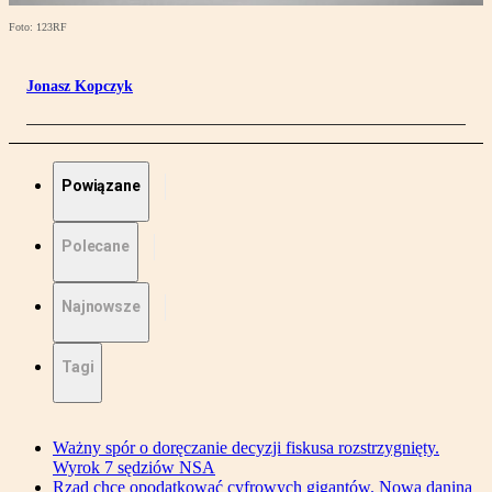
Foto: 123RF
Jonasz Kopczyk
Powiązane
Polecane
Najnowsze
Tagi
Ważny spór o doręczanie decyzji fiskusa rozstrzygnięty.
Wyrok 7 sędziów NSA
Rząd chce opodatkować cyfrowych gigantów. Nowa danina