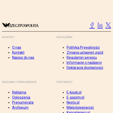
KONTAKT
REGULAMIN
O nas
Polityka Prywatności
Kontakt
Zmiana ustawień zgód
Napisz do nas
Regulamin serwisu
Informacje o nadawcy
Deklaracja dostępności
REKLAMA I PRENUMERATA
PARTNERZY
Reklama
E-kiosk.pl
Ogłoszenia
E-gazety.pl
Prenumerata
Nexto.pl
Archiwum
Mała księgowość
Kancelarierp.pl