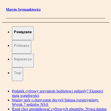
Marcin Szymankiewicz
Powiązane
Polecane
Najnowsze
Tagi
Podatek cyfrowy przyniesie budżetowi miliardy? Eksperci
mają wątpliwości
Ważny spór o doręczanie decyzji fiskusa rozstrzygnięty.
Wyrok 7 sędziów NSA
Rząd chce opodatkować cyfrowych gigantów. Nowa danina