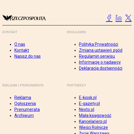
KONTAKT
REGULAMIN
O nas
Polityka Prywatności
Kontakt
Zmiana ustawień zgód
Napisz do nas
Regulamin serwisu
Informacje o nadawcy
Deklaracja dostępności
REKLAMA I PRENUMERATA
PARTNERZY
Reklama
E-kiosk.pl
Ogłoszenia
E-gazety.pl
Prenumerata
Nexto.pl
Archiwum
Mała księgowość
Kancelarierp.pl
Wieści Rolnicze
Życie Warszawy