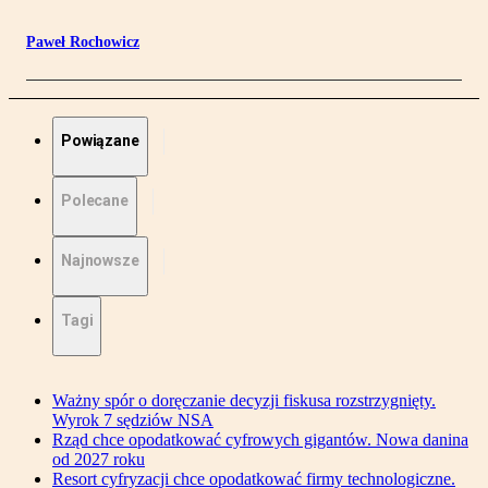
Paweł Rochowicz
Powiązane
Polecane
Najnowsze
Tagi
Ważny spór o doręczanie decyzji fiskusa rozstrzygnięty.
Wyrok 7 sędziów NSA
Rząd chce opodatkować cyfrowych gigantów. Nowa danina
od 2027 roku
Resort cyfryzacji chce opodatkować firmy technologiczne.