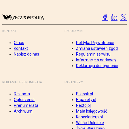
KONTAKT
REGULAMIN
O nas
Polityka Prywatności
Kontakt
Zmiana ustawień zgód
Napisz do nas
Regulamin serwisu
Informacje o nadawcy
Deklaracja dostępności
REKLAMA I PRENUMERATA
PARTNERZY
Reklama
E-kiosk.pl
Ogłoszenia
E-gazety.pl
Prenumerata
Nexto.pl
Archiwum
Mała księgowość
Kancelarierp.pl
Wieści Rolnicze
Życie Warszawy