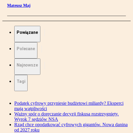
Mateusz Maj
Powiązane
Polecane
Najnowsze
Tagi
Podatek cyfrowy przyniesie budżetowi miliardy? Eksperci
mają wątpliwości
Ważny spór o doręczanie decyzji fiskusa rozstrzygnięty.
Wyrok 7 sędziów NSA
Rząd chce opodatkować cyfrowych gigantów. Nowa danina
od 2027 roku