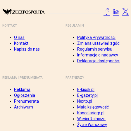
KONTAKT
REGULAMIN
O nas
Polityka Prywatności
Kontakt
Zmiana ustawień zgód
Napisz do nas
Regulamin serwisu
Informacje o nadawcy
Deklaracja dostępności
REKLAMA I PRENUMERATA
PARTNERZY
Reklama
E-kiosk.pl
Ogłoszenia
E-gazety.pl
Prenumerata
Nexto.pl
Archiwum
Mała księgowość
Kancelarierp.pl
Wieści Rolnicze
Życie Warszawy