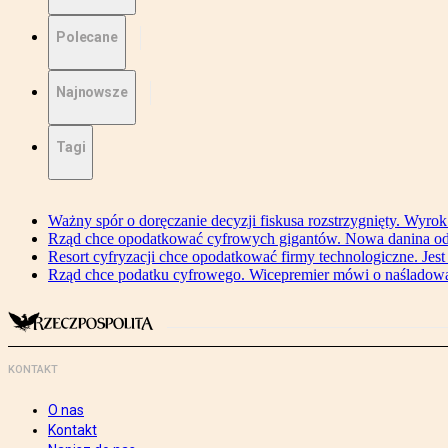
Polecane
Najnowsze
Tagi
Ważny spór o doręczanie decyzji fiskusa rozstrzygnięty. Wyr
Rząd chce opodatkować cyfrowych gigantów. Nowa danina od
Resort cyfryzacji chce opodatkować firmy technologiczne. Jest
Rząd chce podatku cyfrowego. Wicepremier mówi o naśladow
KONTAKT
O nas
Kontakt