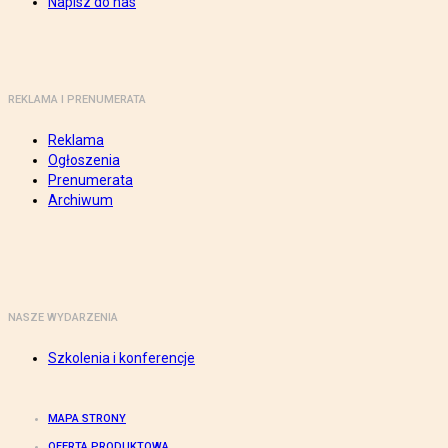
Napisz do nas
REKLAMA I PRENUMERATA
Reklama
Ogłoszenia
Prenumerata
Archiwum
NASZE WYDARZENIA
Szkolenia i konferencje
MAPA STRONY
OFERTA PRODUKTOWA