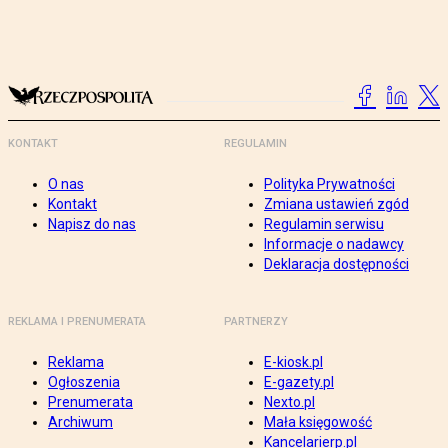
KONTAKT
REGULAMIN
O nas
Polityka Prywatności
Kontakt
Zmiana ustawień zgód
Napisz do nas
Regulamin serwisu
Informacje o nadawcy
Deklaracja dostępności
REKLAMA I PRENUMERATA
PARTNERZY
Reklama
E-kiosk.pl
Ogłoszenia
E-gazety.pl
Prenumerata
Nexto.pl
Archiwum
Mała księgowość
Kancelarierp.pl