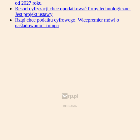
od 2027 roku
Resort cyfryzacji chce opodatkować firmy technologiczne.
Jest projekt ustawy
Rząd chce podatku cyfrowego. Wicepremier mówi o
naśladowaniu Trumpa