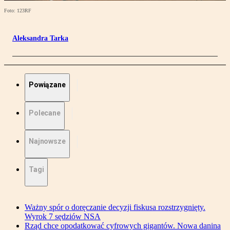
Foto: 123RF
Aleksandra Tarka
Powiązane
Polecane
Najnowsze
Tagi
Ważny spór o doręczanie decyzji fiskusa rozstrzygnięty.
Wyrok 7 sędziów NSA
Rząd chce opodatkować cyfrowych gigantów. Nowa danina