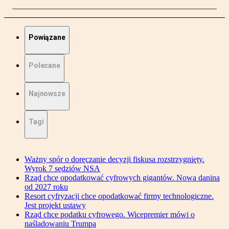
Powiązane
Polecane
Najnowsze
Tagi
Ważny spór o doręczanie decyzji fiskusa rozstrzygnięty.
Wyrok 7 sędziów NSA
Rząd chce opodatkować cyfrowych gigantów. Nowa danina
od 2027 roku
Resort cyfryzacji chce opodatkować firmy technologiczne.
Jest projekt ustawy
Rząd chce podatku cyfrowego. Wicepremier mówi o
naśladowaniu Trumpa