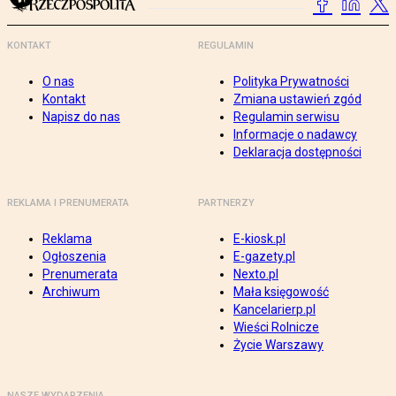
KONTAKT
REGULAMIN
O nas
Polityka Prywatności
Kontakt
Zmiana ustawień zgód
Napisz do nas
Regulamin serwisu
Informacje o nadawcy
Deklaracja dostępności
REKLAMA I PRENUMERATA
PARTNERZY
Reklama
E-kiosk.pl
Ogłoszenia
E-gazety.pl
Prenumerata
Nexto.pl
Archiwum
Mała księgowość
Kancelarierp.pl
Wieści Rolnicze
Życie Warszawy
NASZE WYDARZENIA