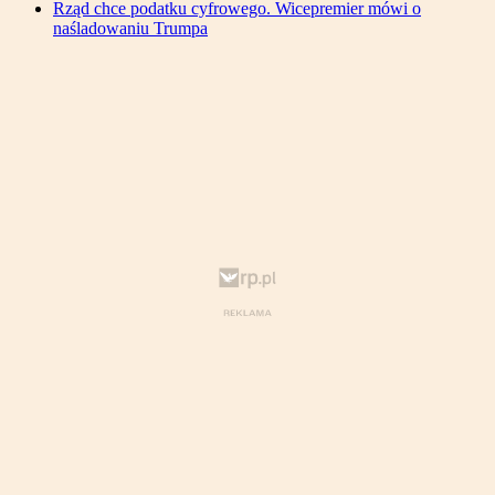
Rząd chce podatku cyfrowego. Wicepremier mówi o
naśladowaniu Trumpa