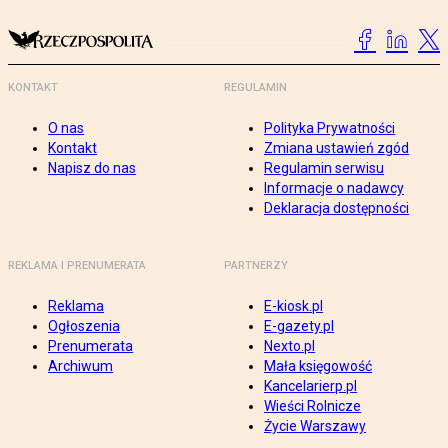
KONTAKT
REGULAMIN
O nas
Polityka Prywatności
Kontakt
Zmiana ustawień zgód
Napisz do nas
Regulamin serwisu
Informacje o nadawcy
Deklaracja dostępności
REKLAMA I PRENUMERATA
PARTNERZY
Reklama
E-kiosk.pl
Ogłoszenia
E-gazety.pl
Prenumerata
Nexto.pl
Archiwum
Mała księgowość
Kancelarierp.pl
Wieści Rolnicze
Życie Warszawy