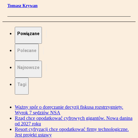
Tomasz Krywan
Powiązane
Polecane
Najnowsze
Tagi
Ważny spór o doręczanie decyzji fiskusa rozstrzygnięty.
Wyrok 7 sędziów NSA
Rząd chce opodatkować cyfrowych gigantów. Nowa danina
od 2027 roku
Resort cyfryzacji chce opodatkować firmy technologiczne.
Jest projekt ustawy