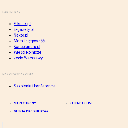
PARTNERZY
E-kiosk.pl
E-gazety.pl
Nexto.pl
Mała księgowość
Kancelarierp.pl
Wieści Rolnicze
Życie Warszawy
NASZE WYDARZENIA
Szkolenia i konferencje
MAPA STRONY
KALENDARIUM
OFERTA PRODUKTOWA