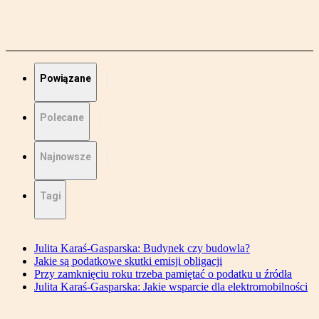
Powiązane
Polecane
Najnowsze
Tagi
Julita Karaś-Gasparska: Budynek czy budowla?
Jakie są podatkowe skutki emisji obligacji
Przy zamknięciu roku trzeba pamiętać o podatku u źródła
Julita Karaś-Gasparska: Jakie wsparcie dla elektromobilności