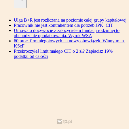
Ulga B+R jest rozliczana na poziomie całej grupy kapitałowej
Pracownik nie jest kontrahentem dla potrzeb JPK_CIT
Umowa o dożywocie z założycielem fundacji rodzinnej to
obchodzenie opodatkowania. Wyrok WSA
60 proc. firm niegotowych na nowy obowiązek. Winny m.in.
KSeF
Przekroczyłeś limit małego CIT o 2 zł? Zapłacisz 19%
podatku od całości