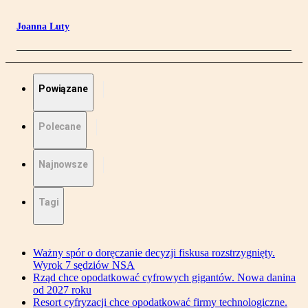
Joanna Luty
Powiązane
Polecane
Najnowsze
Tagi
Ważny spór o doręczanie decyzji fiskusa rozstrzygnięty.
Wyrok 7 sędziów NSA
Rząd chce opodatkować cyfrowych gigantów. Nowa danina
od 2027 roku
Resort cyfryzacji chce opodatkować firmy technologiczne.