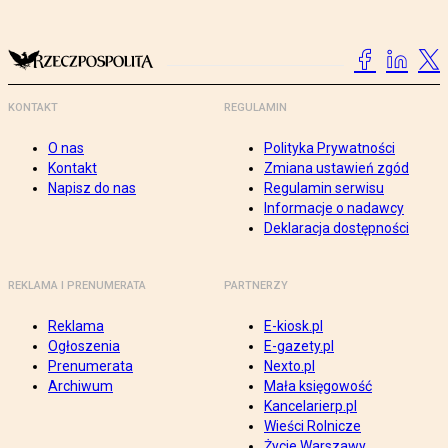
KONTAKT
REGULAMIN
O nas
Polityka Prywatności
Kontakt
Zmiana ustawień zgód
Napisz do nas
Regulamin serwisu
Informacje o nadawcy
Deklaracja dostępności
REKLAMA I PRENUMERATA
PARTNERZY
Reklama
E-kiosk.pl
Ogłoszenia
E-gazety.pl
Prenumerata
Nexto.pl
Archiwum
Mała księgowość
Kancelarierp.pl
Wieści Rolnicze
Życie Warszawy