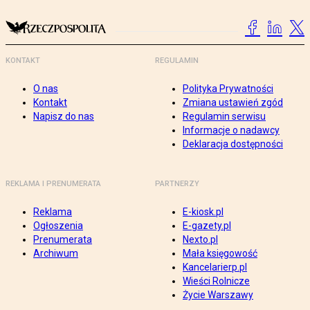
KONTAKT
REGULAMIN
O nas
Polityka Prywatności
Kontakt
Zmiana ustawień zgód
Napisz do nas
Regulamin serwisu
Informacje o nadawcy
Deklaracja dostępności
REKLAMA I PRENUMERATA
PARTNERZY
Reklama
E-kiosk.pl
Ogłoszenia
E-gazety.pl
Prenumerata
Nexto.pl
Archiwum
Mała księgowość
Kancelarierp.pl
Wieści Rolnicze
Życie Warszawy