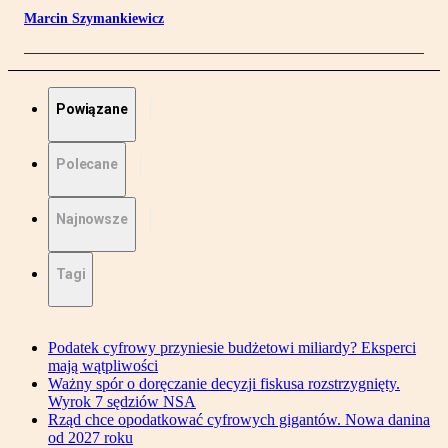
Marcin Szymankiewicz
Powiązane
Polecane
Najnowsze
Tagi
Podatek cyfrowy przyniesie budżetowi miliardy? Eksperci
mają wątpliwości
Ważny spór o doręczanie decyzji fiskusa rozstrzygnięty.
Wyrok 7 sędziów NSA
Rząd chce opodatkować cyfrowych gigantów. Nowa danina
od 2027 roku