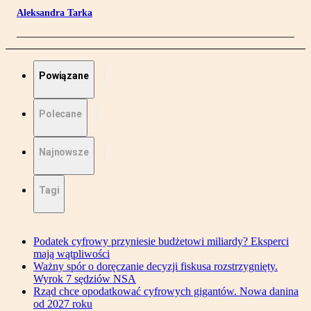
Aleksandra Tarka
Powiązane
Polecane
Najnowsze
Tagi
Podatek cyfrowy przyniesie budżetowi miliardy? Eksperci
mają wątpliwości
Ważny spór o doręczanie decyzji fiskusa rozstrzygnięty.
Wyrok 7 sędziów NSA
Rząd chce opodatkować cyfrowych gigantów. Nowa danina
od 2027 roku