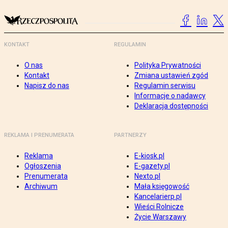
KONTAKT
REGULAMIN
O nas
Polityka Prywatności
Kontakt
Zmiana ustawień zgód
Napisz do nas
Regulamin serwisu
Informacje o nadawcy
Deklaracja dostępności
REKLAMA I PRENUMERATA
PARTNERZY
Reklama
E-kiosk.pl
Ogłoszenia
E-gazety.pl
Prenumerata
Nexto.pl
Archiwum
Mała księgowość
Kancelarierp.pl
Wieści Rolnicze
Życie Warszawy